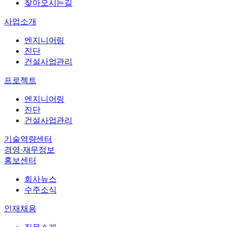
엔지니어링
찾아오시는길
진단
사업소개
건설사업관리
엔지니어링
바로가기
→
진단
바로가기
→
건설사업관리
회사뉴스
프로젝트
수주소식
엔지니어링
직무소개
진단
복리후생
건설사업관리
인재상
기술역량센터
채용절차
경영·재무정보
채용공고
홍보센터
회사뉴스
수주소식
인재채용