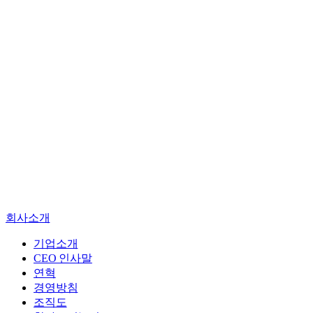
기업소개
CEO 인사말
연혁
경영방침
회사소개
조직도
찾아오시는길
기업소개
CEO 인사말
엔지니어링
연혁
진단
경영방침
건설사업관리
조직도