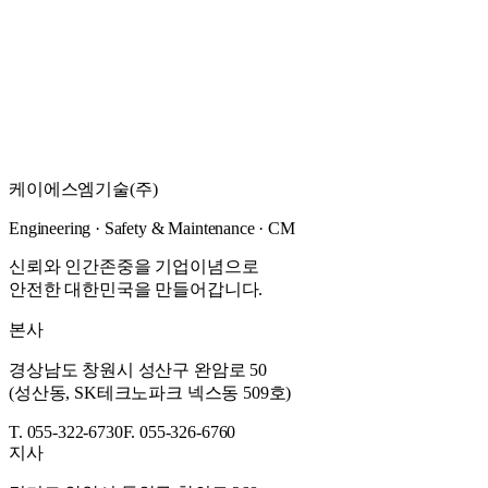
농어업토목
2025
·
경상남도 창원시
사파지구 도시개발사업 상수도 공급공사 실시설계용
역
경상남도 창원시 발주 2025년 사파지구 도시개발사업 상수도
공급공사 실시설계용역.
케이에스엠기술(주)
자세히 보기
→
Engineering · Safety & Maintenance · CM
신뢰와 인간존중을 기업이념으로
안전한 대한민국을 만들어갑니다.
본사
경상남도 창원시 성산구 완암로 50
(성산동, SK테크노파크 넥스동 509호)
T. 055-322-6730
F. 055-326-6760
지사