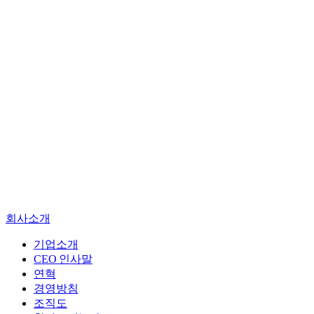
기업소개
CEO 인사말
연혁
경영방침
회사소개
조직도
찾아오시는길
기업소개
CEO 인사말
엔지니어링
연혁
진단
경영방침
건설사업관리
조직도