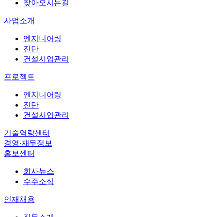
엔지니어링
찾아오시는길
진단
사업소개
건설사업관리
엔지니어링
바로가기
→
진단
바로가기
→
건설사업관리
회사뉴스
프로젝트
수주소식
엔지니어링
직무소개
진단
복리후생
건설사업관리
인재상
기술역량센터
채용절차
경영·재무정보
채용공고
홍보센터
회사뉴스
수주소식
인재채용