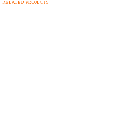
RELATED PROJECTS
농어업토목
2026
·
한국농어촌공사
주남3지구 배수장 성능개선사업 세부설계 용역
한국농어촌공사 발주 2026년 주남3지구 배수장 성능개선사업
세부설계 용역.
자세히 보기
→
농어업토목
2026
·
경상남도 거창군
거창군 군립공원 법정계획 수립 용역
경상남도 거창군 발주 2026년 거창군 군립공원 법정계획 수립
용역.
자세히 보기
→