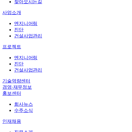
엔지니어링
찾아오시는길
진단
사업소개
건설사업관리
엔지니어링
바로가기
→
진단
바로가기
→
건설사업관리
회사뉴스
프로젝트
수주소식
엔지니어링
직무소개
진단
복리후생
건설사업관리
인재상
기술역량센터
채용절차
경영·재무정보
채용공고
홍보센터
회사뉴스
수주소식
인재채용