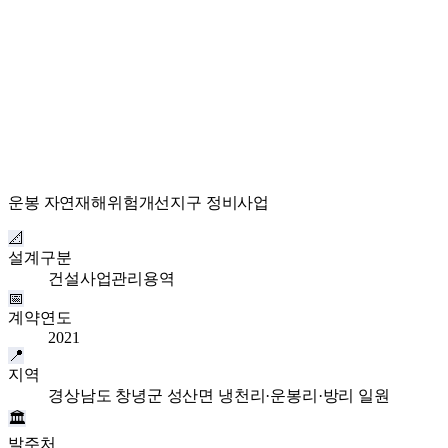
운봉 자연재해위험개선지구 정비사업
📐
설계구분
건설사업관리용역
📅
계약연도
2021
📍
지역
경상남도 창녕군 성산면 냉천리·운봉리·방리 일원
🏛
발주처