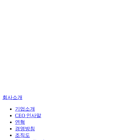
기업소개
CEO 인사말
연혁
경영방침
회사소개
조직도
찾아오시는길
기업소개
CEO 인사말
엔지니어링
연혁
진단
경영방침
건설사업관리
조직도