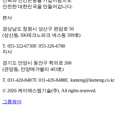
신뢰와 인간존중을 기업이념으로
안전한 대한민국을 만들어갑니다.
본사
경상남도 창원시 성산구 완암로 50
(성산동, SK테크노파크 넥스동 509호)
T. 055-322-6730
F. 055-326-6760
지사
경기도 안양시 동안구 학의로 268
(관양동, 안양메가밸리 403호)
T. 031-420-8487
F. 031-420-8488
E. ksmeng@ksmeng.co.kr
©
2026
케이에스엠기술(주). All rights reserved.
그룹웨어