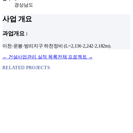
경상남도
사업 개요
과업개요
:
이천·운봉·방리지구 하천정비 (L=2,136·2,242·2,182m).
←
건설사업관리
실적 목록
전체 프로젝트 →
RELATED PROJECTS
건설사업관리
2023
·
서울특별시 서대문구
북아현 과선교(도로교, 녹지교) 설치공사 감독권한대
행 등 건설사업관리용역
서울특별시 서대문구 발주 2023년 북아현 과선교(도로교·녹지