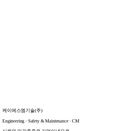
교) 설치공사 감독권한대행 등 건설사업관리용역.
자세히 보기
→
건설사업관리
2023
·
경상남도 창원시 도시개발사업소
명동2·자은지구 이주단지조성공사 감독권한대행 등
건설사업관리용역
공사전반 에 대한 감독업무 대행
자세히 보기
→
건설사업관리
2022
·
원주지방환경청
양구서천 양구지구 하천정비사업 건설사업관리용역
공사전반 에 대한 감독업무 대행
케이에스엠기술(주)
자세히 보기
→
Engineering · Safety & Maintenance · CM