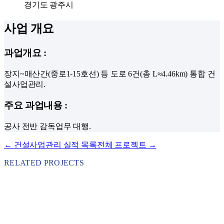
경기도 광주시
사업 개요
과업개요
:
장지~매산간(중로1-15호선) 등 도로 6건(총 L≈4.46km) 통합 건
설사업관리.
주요 과업내용
:
공사 전반 감독업무 대행.
←
건설사업관리
실적 목록
전체 프로젝트 →
RELATED PROJECTS
건설사업관리
2023
·
서울특별시 서대문구