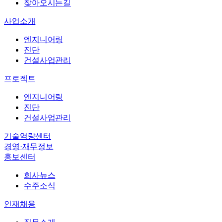
엔지니어링
찾아오시는길
진단
사업소개
건설사업관리
엔지니어링
바로가기
→
진단
바로가기
→
건설사업관리
회사뉴스
프로젝트
수주소식
엔지니어링
직무소개
진단
복리후생
건설사업관리
인재상
기술역량센터
채용절차
경영·재무정보
채용공고
홍보센터
회사뉴스
수주소식
인재채용