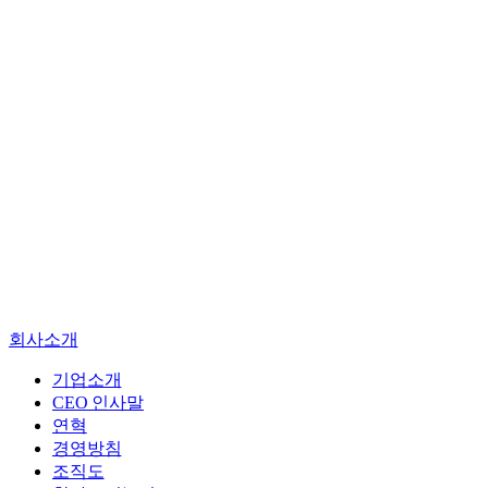
기업소개
CEO 인사말
연혁
경영방침
회사소개
조직도
찾아오시는길
기업소개
CEO 인사말
엔지니어링
연혁
진단
경영방침
건설사업관리
조직도