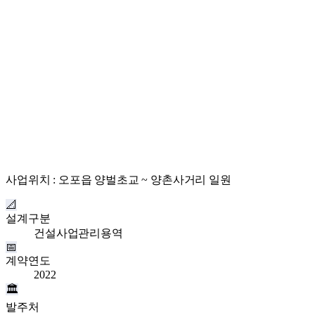
사업위치 : 오포읍 양벌초교 ~ 양촌사거리 일원
📐
설계구분
건설사업관리용역
📅
계약연도
2022
🏛
발주처