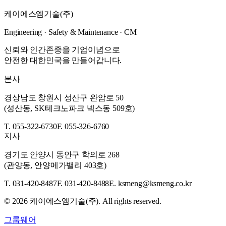
공사전반 에 대한 감독업무 대행
케이에스엠기술(주)
자세히 보기
→
Engineering · Safety & Maintenance · CM
신뢰와 인간존중을 기업이념으로
안전한 대한민국을 만들어갑니다.
본사
경상남도 창원시 성산구 완암로 50
(성산동, SK테크노파크 넥스동 509호)
T. 055-322-6730
F. 055-326-6760
지사
경기도 안양시 동안구 학의로 268
(관양동, 안양메가밸리 403호)
T. 031-420-8487
F. 031-420-8488
E. ksmeng@ksmeng.co.kr
©
2026
케이에스엠기술(주). All rights reserved.
그룹웨어