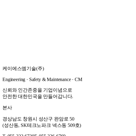
건설사업관리용역
공사전반 에 대한 감독업무 대행
자세히 보기
→
건설사업관리
2022
·
원주지방환경청
양구서천 양구지구 하천정비사업 건설사업관리용역
공사전반 에 대한 감독업무 대행
케이에스엠기술(주)
자세히 보기
→
Engineering · Safety & Maintenance · CM
신뢰와 인간존중을 기업이념으로
안전한 대한민국을 만들어갑니다.
본사
경상남도 창원시 성산구 완암로 50
(성산동, SK테크노파크 넥스동 509호)