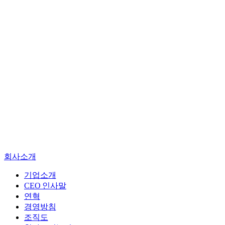
기업소개
CEO 인사말
연혁
경영방침
회사소개
조직도
찾아오시는길
기업소개
CEO 인사말
엔지니어링
연혁
진단
경영방침
건설사업관리
조직도