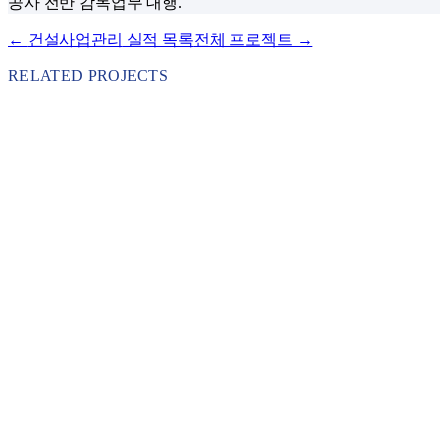
공사 전반 감독업무 대행.
←
건설사업관리
실적 목록
전체 프로젝트 →
RELATED PROJECTS
건설사업관리
2023
·
서울특별시 서대문구
북아현 과선교(도로교, 녹지교) 설치공사 감독권한대
행 등 건설사업관리용역
서울특별시 서대문구 발주 2023년 북아현 과선교(도로교·녹지
교) 설치공사 감독권한대행 등 건설사업관리용역.
자세히 보기
→
건설사업관리
2023
·
경상남도 창원시 도시개발사업소
명동2·자은지구 이주단지조성공사 감독권한대행 등