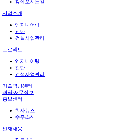
엔지니어링
찾아오시는길
진단
사업소개
건설사업관리
엔지니어링
바로가기
→
진단
바로가기
→
건설사업관리
회사뉴스
프로젝트
수주소식
엔지니어링
직무소개
진단
복리후생
건설사업관리
인재상
기술역량센터
채용절차
경영·재무정보
채용공고
홍보센터
회사뉴스
수주소식
인재채용