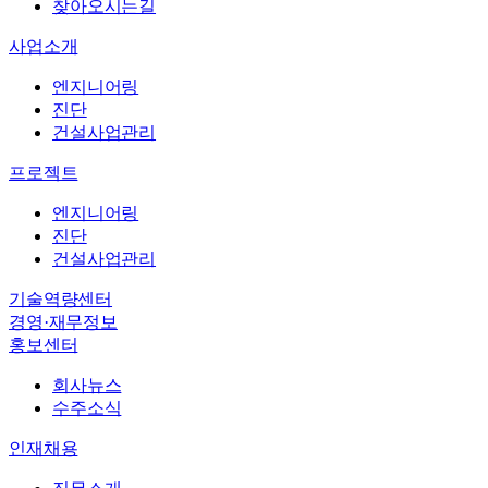
엔지니어링
찾아오시는길
진단
사업소개
건설사업관리
엔지니어링
바로가기
→
진단
바로가기
→
건설사업관리
회사뉴스
프로젝트
수주소식
엔지니어링
직무소개
진단
복리후생
건설사업관리
인재상
기술역량센터
채용절차
경영·재무정보
채용공고
홍보센터
회사뉴스
수주소식
인재채용