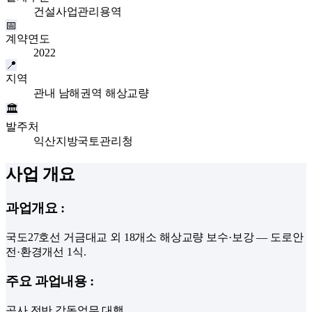
건설사업관리용역
📅
계약연도
2022
📍
지역
관내 남해권역 해상교량
🏛
발주처
익산지방국토관리청
사업 개요
과업개요
:
국도27호선 거금대교 외 18개소 해상교량 보수·보강 — 도로안
전·환경개선 1식.
주요 과업내용
:
공사 전반 감독업무 대행.