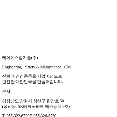
공사전반 에 대한 감독업무 대행
자세히 보기
→
건설사업관리
2022
·
원주지방환경청
양구서천 양구지구 하천정비사업 건설사업관리용역
공사전반 에 대한 감독업무 대행
케이에스엠기술(주)
자세히 보기
→
Engineering · Safety & Maintenance · CM
신뢰와 인간존중을 기업이념으로
안전한 대한민국을 만들어갑니다.
본사
경상남도 창원시 성산구 완암로 50
(성산동, SK테크노파크 넥스동 509호)
T. 055-322-6730
F. 055-326-6760