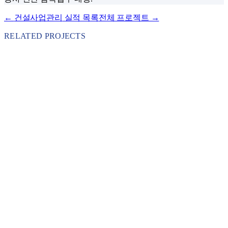
←
건설사업관리
실적 목록
전체 프로젝트 →
RELATED PROJECTS
건설사업관리
2023
·
서울특별시 서대문구
북아현 과선교(도로교, 녹지교) 설치공사 감독권한대
행 등 건설사업관리용역
서울특별시 서대문구 발주 2023년 북아현 과선교(도로교·녹지
교) 설치공사 감독권한대행 등 건설사업관리용역.
자세히 보기
→
건설사업관리
2023
·
경상남도 창원시 도시개발사업소
명동2·자은지구 이주단지조성공사 감독권한대행 등
건설사업관리용역