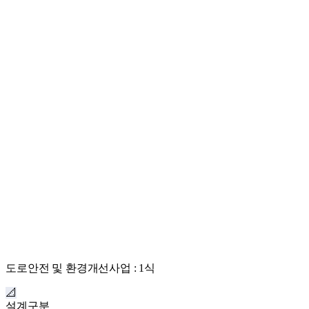
도로안전 및 환경개선사업 : 1식
📐
설계구분