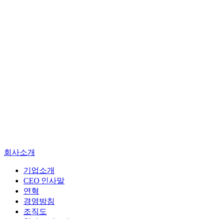
기업소개
CEO 인사말
연혁
경영방침
회사소개
조직도
찾아오시는길
기업소개
CEO 인사말
엔지니어링
연혁
진단
경영방침
건설사업관리
조직도