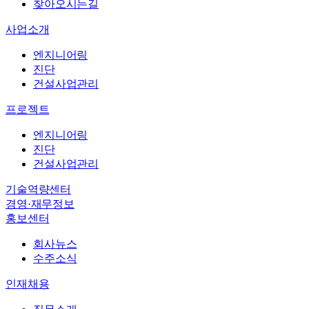
엔지니어링
찾아오시는길
진단
사업소개
건설사업관리
엔지니어링
바로가기
→
진단
바로가기
→
건설사업관리
회사뉴스
프로젝트
수주소식
엔지니어링
직무소개
진단
복리후생
건설사업관리
인재상
기술역량센터
채용절차
경영·재무정보
채용공고
홍보센터
회사뉴스
수주소식
인재채용