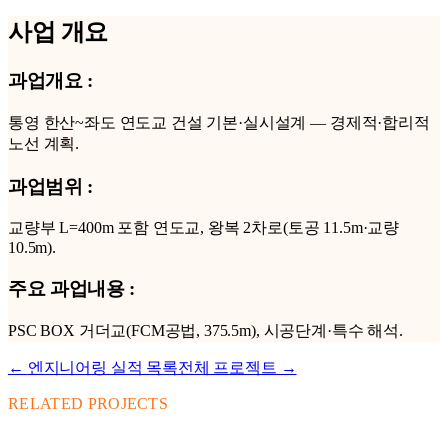
사업 개요
과업개요
:
통영 한산~좌도 연도교 건설 기본·실시설계 — 경제적·합리적
노선 계획.
과업범위
:
교량부 L=400m 포함 연도교, 왕복 2차로(토공 11.5m·교량
10.5m).
주요 과업내용
:
PSC BOX 거더교(FCM공법, 375.5m), 시공단계·특수 해석.
←
엔지니어링
실적 목록
전체 프로젝트 →
RELATED PROJECTS