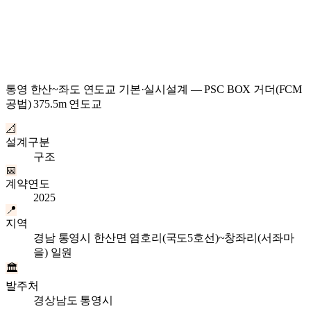
통영 한산~좌도 연도교 기본·실시설계 — PSC BOX 거더(FCM
공법) 375.5m 연도교
📐
설계구분
구조
📅
계약연도
2025
📍
지역
경남 통영시 한산면 염호리(국도5호선)~창좌리(서좌마
을) 일원
🏛
발주처
경상남도 통영시