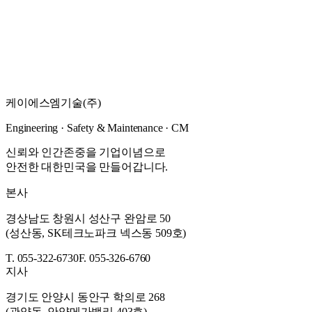
탄천 교량 보수·보강 및 보도교 신설공사 실시설계 용
역
성남 탄천 수내교 보수·보강 및 보도교 신설 실시설계 — E등급
전면 개축(개량형 PSC BEAM교 179m)
케이에스엠기술(주)
자세히 보기
→
Engineering · Safety & Maintenance · CM
신뢰와 인간존중을 기업이념으로
안전한 대한민국을 만들어갑니다.
본사
경상남도 창원시 성산구 완암로 50
(성산동, SK테크노파크 넥스동 509호)
T. 055-322-6730
F. 055-326-6760
지사
경기도 안양시 동안구 학의로 268
(관양동, 안양메가밸리 403호)