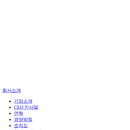
기업소개
CEO 인사말
연혁
경영방침
회사소개
조직도
찾아오시는길
기업소개
CEO 인사말
엔지니어링
연혁
진단
경영방침
건설사업관리
조직도